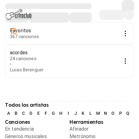
Favoritos
367 canciones
acordes
24 canciones
•
Lucas Berenguer
Todos los artistas
A
B
C
D
E
F
G
H
I
J
K
L
M
N
O
P
Q
R
Canciones
Herramientas
En tendencia
Afinador
Géneros musicales
Metrónomo