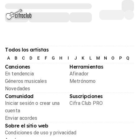
Todos los artistas
A
B
C
D
E
F
G
H
I
J
K
L
M
N
O
P
Q
R
Canciones
Herramientas
En tendencia
Afinador
Géneros musicales
Metrónomo
Novedades
Comunidad
Suscripciones
Iniciar sesión o crear una
Cifra Club PRO
cuenta
Enviar acordes
Sobre el sitio web
Condiciones de uso y privacidad