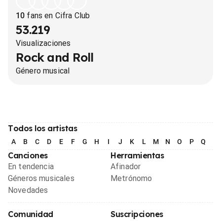
10
fans en Cifra Club
53.219
Visualizaciones
Rock and Roll
Género musical
Todos los artistas
A
B
C
D
E
F
G
H
I
J
K
L
M
N
O
P
Q
R
Canciones
Herramientas
En tendencia
Afinador
Géneros musicales
Metrónomo
Novedades
Comunidad
Suscripciones