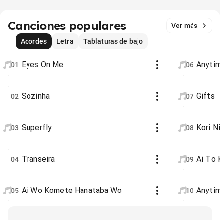
Canciones populares
Ver más
Acordes
Letra
Tablaturas de bajo
Eyes On Me
Anyti
01
06
Sozinha
Gifts
02
07
Superfly
Kori
03
08
Transeira
Ai To 
04
09
Ai Wo Komete Hanataba Wo
Anytim
05
10