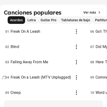
Canciones populares
Ver más
Acordes
Letra
Guitar Pro
Tablaturas de bajo
Partitu
Freak On A Leash
Got Th
01
06
Blind
Did M
02
07
Falling Away From Me
Here 
03
08
Freak On a Leash (MTV Unplugged)
Comin
04
09
Creep
Word 
05
10