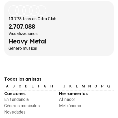
13.778
fans en Cifra Club
2.707.088
Visualizaciones
Heavy Metal
Género musical
Todos los artistas
A
B
C
D
E
F
G
H
I
J
K
L
M
N
O
P
Q
R
Canciones
Herramientas
En tendencia
Afinador
Géneros musicales
Metrónomo
Novedades