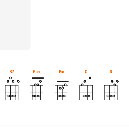
B7
Bbm
Bm
C
D