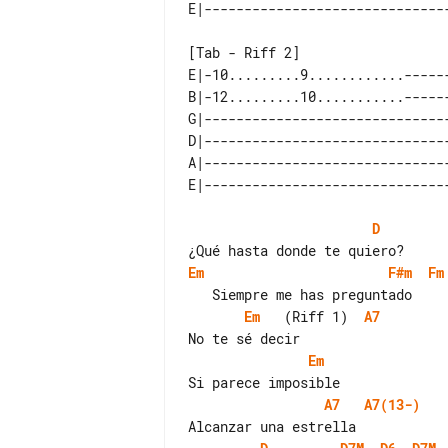
[Tab - Riff 2]

E|-10.........9............------
B|-12.........10...........------
G|-------------------------------
D|-------------------------------
A|-------------------------------
D
Em
F#m
Fm
Em
   (Riff 1)  
A7
Em
A7
A7(13-)