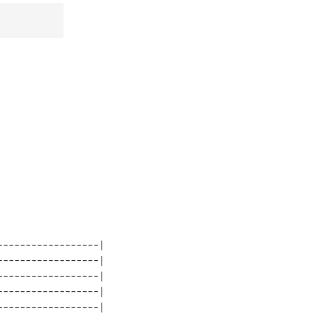
-----------------| 

-----------------| 

-----------------| 

-----------------| 

-----------------| 
