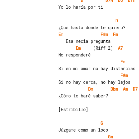
D
D7M
D6
D7M
Yo lo haría por ti

D
Em
F#m
Fm
Em
     (Riff 2)  
A7
Em
F#m
Bm
Bbm
Am
D7
¿Cómo te haré saber?

[Estribillo]

G
Gm