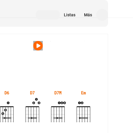
Listas
Más
Medios
D6
D7
D7M
Em
F#7