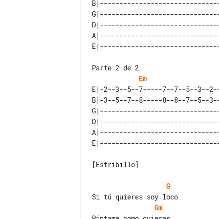
B|-------------------------------
G|-------------------------------
D|-------------------------------
A|-------------------------------
Em
E|-2--3--5--7-----7--7--5--3--2--
B|-3--5--7--8-----8--8--7--5--3--
G|-------------------------------
D|-------------------------------
A|-------------------------------
[Estribillo]

G
Gm