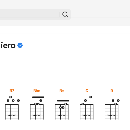
iero
B7
Bbm
Bm
C
D