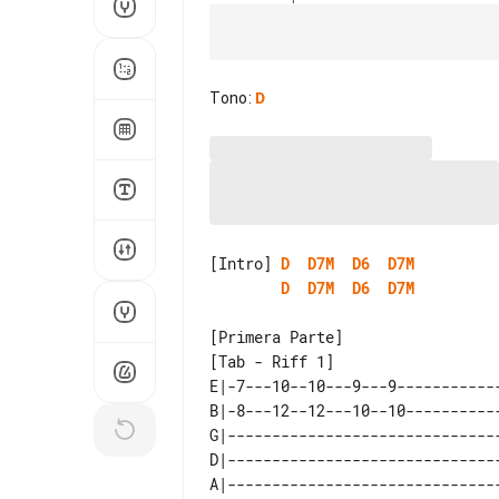
Tono
:
D
[Intro] 
D
D7M
D6
D7M
D
D7M
D6
D7M
[Tab - Riff 1]

E|-7---10--10---9---9------------
B|-8---12--12---10--10-----------
G|-------------------------------
D|-------------------------------
A|-------------------------------