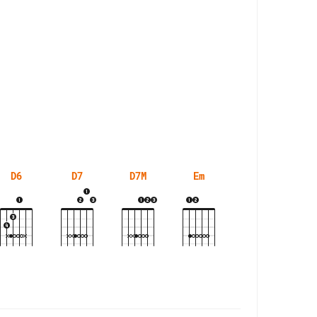
D6
D7
D7M
Em
F#7