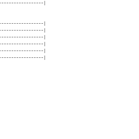
-----------------| 

-----------------| 

-----------------| 

-----------------| 

-----------------| 
