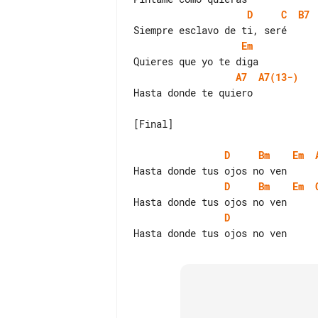
D
C
B7
Em
A7
A7(13-)
Hasta donde te quiero

[Final]

D
Bm
Em
D
Bm
Em
D