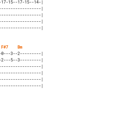
17-15--17-15--14-| 

-----------------| 

-----------------| 

-----------------| 

F#7
Bm
0---3--2---------| 

2---5--3---------| 

-----------------| 

-----------------| 

-----------------| 
