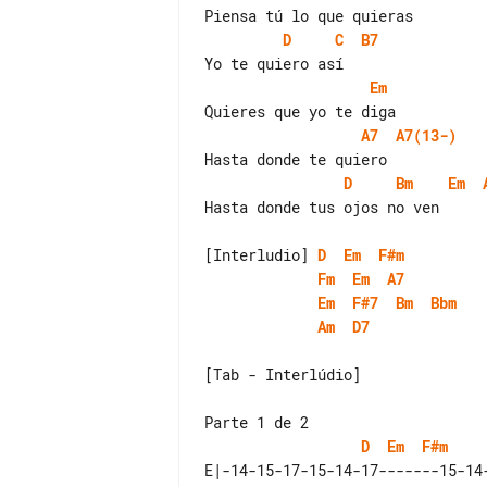
D
C
B7
Em
A7
A7(13-)
D
Bm
Em
Hasta donde tus ojos no ven

[Interludio] 
D
Em
F#m
Fm
Em
A7
Em
F#7
Bm
Bbm
Am
D7
[Tab - Interlúdio]

D
Em
F#m
E|-14-15-17-15-14-17-------15-14-