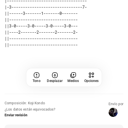
|-----------------------------------

|-3-------------------------------7-

||------3-------1-------0------- 

||------------------------------ 

||3-0-----3-0-----3-0-----3-0--- 

||----2-------2-------2-------2- 

||------------------------------ 

Tono
Desplazar
Medios
Opciones
Composición
:
Koji Kondo
Envío por
¿Los datos están equivocados?
Enviar revisión