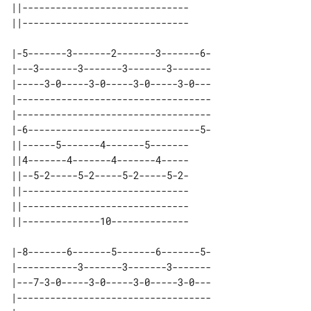
||------------------------------ 

|-5-------3-------2-------3-------6-

|---3-------3-------3-------3-------

|-----3-0-----3-0-----3-0-----3-0---

|-----------------------------------

|-----------------------------------

|-6-------------------------------5-

||------5-------4-------5------- 

||4-------4-------4-------4----- 

||--5-2-----5-2-----5-2-----5-2- 

||------------------------------ 

||------------------------------ 

|-8-------6-------5-------6-------5-

|-----------3-------3-------3-------

|---7-3-0-----3-0-----3-0-----3-0---

|-----------------------------------
