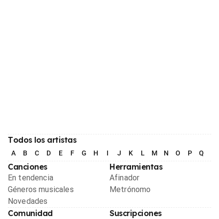
Todos los artistas
A
B
C
D
E
F
G
H
I
J
K
L
M
N
O
P
Q
R
Canciones
Herramientas
En tendencia
Afinador
Géneros musicales
Metrónomo
Novedades
Comunidad
Suscripciones