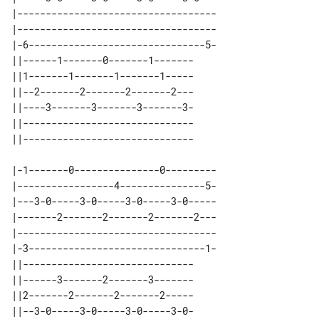
|-----------------------------------

|-----------------------------------

|-6-------------------------------5-

||------1-------0-------1------- 

||1-------1-------1-------1----- 

||--2-------2-------2-------2--- 

||----3-------3-------3-------3- 

||------------------------------ 

|-1-------0---------------0---------

|-----------------4---------------5-

|---3-0-----3-0-----3-0-----3-0-----

|-------2-------2-------2-------2---

|-----------------------------------

|-3-------------------------------1-

||------------------------------ 

||------3-------2-------3------- 

||2-------2-------2-------2----- 

||--3-0-----3-0-----3-0-----3-0- 
