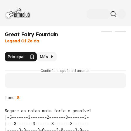
Great Fairy Fountain
Medios
Legend Of Zelda
Principal
Más
Continúa después del anuncio
Tono
:
G
Segure as notas mais forte o possível

|-5-------3-------2-------3-------3-

|---3-------3-------3-------3-------

|-----3-0-----3-0-----3-0-----3-0---
