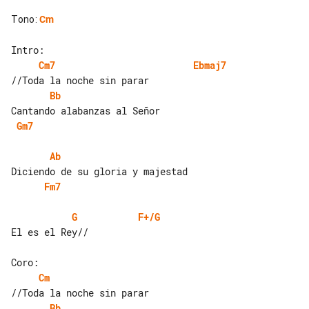
Tono
:
Cm
Cm7
Ebmaj7
Bb
Gm7
Ab
Fm7
G
F+/G
El es el Rey//

Cm
Bb