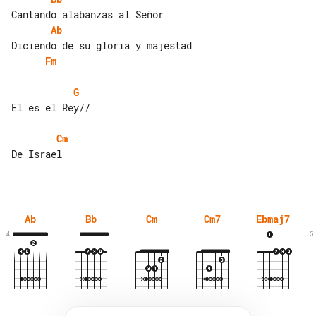
Ab
Fm
G
El es el Rey//

Cm
De Israel

Ab
Bb
Cm
Cm7
Ebmaj7
4
5