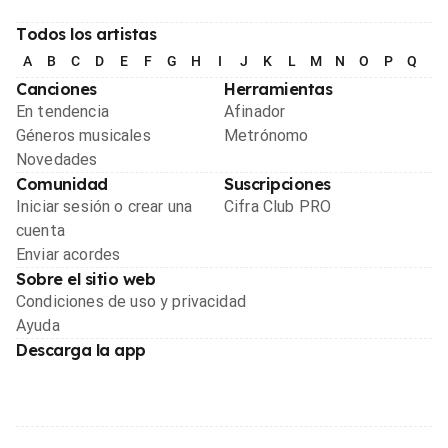
Todos los artistas
A
B
C
D
E
F
G
H
I
J
K
L
M
N
O
P
Q
R
Canciones
Herramientas
En tendencia
Afinador
Géneros musicales
Metrónomo
Novedades
Comunidad
Suscripciones
Iniciar sesión o crear una
Cifra Club PRO
cuenta
Enviar acordes
Sobre el sitio web
Condiciones de uso y privacidad
Ayuda
Descarga la app