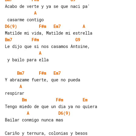
A
D6(9)
F#m
Em7
A
Bm7
F#m
G9
A
 y bailo para ella

Bm7
F#m
Em7
A
Bm
F#m
Em
A
D6(9)
Bailar conmigo nunca mas

Cariño y ternura, colonias y besos
