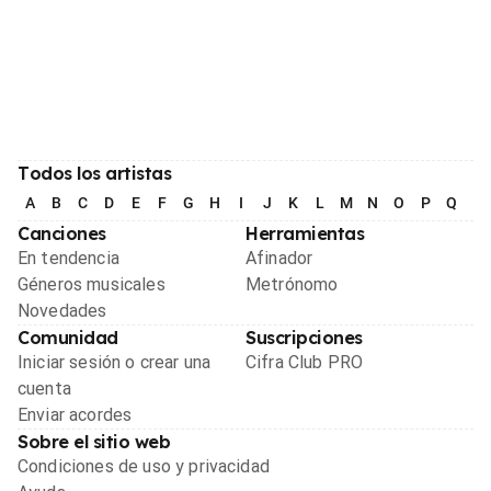
Todos los artistas
A
B
C
D
E
F
G
H
I
J
K
L
M
N
O
P
Q
R
Canciones
Herramientas
En tendencia
Afinador
Géneros musicales
Metrónomo
Novedades
Comunidad
Suscripciones
Iniciar sesión o crear una
Cifra Club PRO
cuenta
Enviar acordes
Sobre el sitio web
Condiciones de uso y privacidad