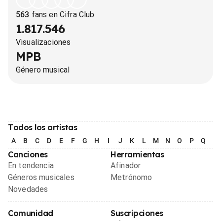
563
fans en Cifra Club
1.817.546
Visualizaciones
MPB
Género musical
Todos los artistas
A
B
C
D
E
F
G
H
I
J
K
L
M
N
O
P
Q
R
Canciones
Herramientas
En tendencia
Afinador
Géneros musicales
Metrónomo
Novedades
Comunidad
Suscripciones