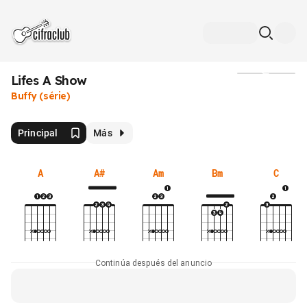
Lifes A Show
Medios
Buffy (série)
Principal
Más
A
A#
Am
Bm
C
Continúa después del anuncio