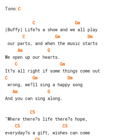
Tono
:
C
C
Gm
C
Gm
Dm
Am
G
C
Gm
C
Gm
Dm
Am
G
And you can sing along.

C5
C5
C5
C5