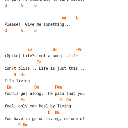
G
A
D
A#
A
G
A
D
Em
Bm
F#m
Em
D
Dm
Em
Bm
F#m
Em
D
Dm
D
Dm
D
Dm