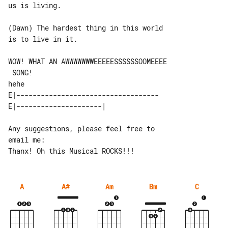
us is living.

(Dawn) The hardest thing in this world 

is to live in it.

WOW! WHAT AN AWWWWWWWEEEEESSSSSSOOMEEEE

 SONG!

E|-----------------------------------

Any suggestions, please feel free to 

email me:

A
A#
Am
Bm
C