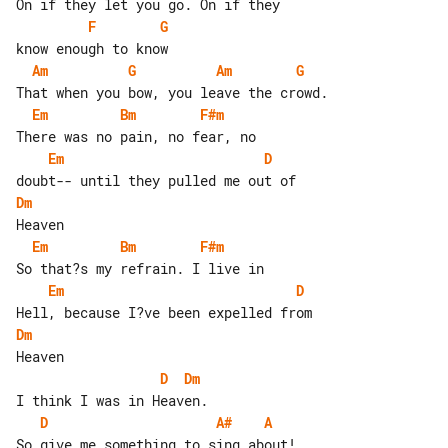
F
G
Am
G
Am
G
Em
Bm
F#m
Em
D
Dm
Em
Bm
F#m
Em
D
Dm
D
Dm
D
A#
A