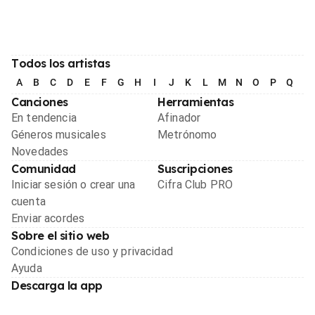
Todos los artistas
A
B
C
D
E
F
G
H
I
J
K
L
M
N
O
P
Q
R
Canciones
Herramientas
En tendencia
Afinador
Géneros musicales
Metrónomo
Novedades
Comunidad
Suscripciones
Iniciar sesión o crear una
Cifra Club PRO
cuenta
Enviar acordes
Sobre el sitio web
Condiciones de uso y privacidad
Ayuda
Descarga la app