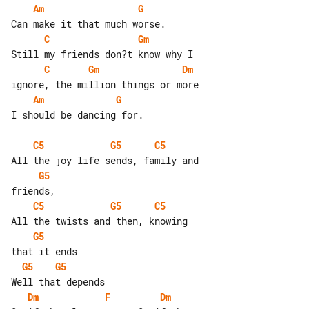
Am
G
C
Gm
C
Gm
Dm
Am
G
I should be dancing for.

C5
G5
C5
G5
C5
G5
C5
G5
G5
G5
Dm
F
Dm