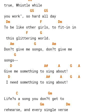
G5
G5
Dm
F
Dm
F
G
Am
G
Am
G
D
A#
A
G
A
D
A#
A
G
A
 I need something to sing about!

C
Gm
C
Gm
Dm