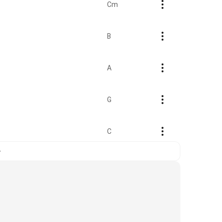
Cm
B
A
G
C