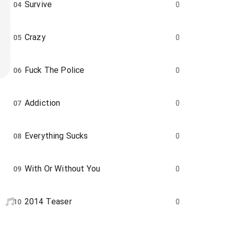
Survive
04
0
Crazy
05
0
Fuck The Police
06
0
Addiction
07
0
Everything Sucks
08
0
With Or Without You
09
0
2014 Teaser
10
0