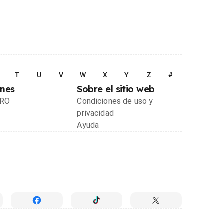
T
U
V
W
X
Y
Z
#
ones
Sobre el sitio web
PRO
Condiciones de uso y
privacidad
Ayuda