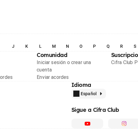
I
J
K
L
M
N
O
P
Q
R
S
Comunidad
Suscripci
Iniciar sesión o crear una
Cifra Club 
cuenta
cordes
Enviar acordes
Idioma
Español
Sigue a Cifra Club