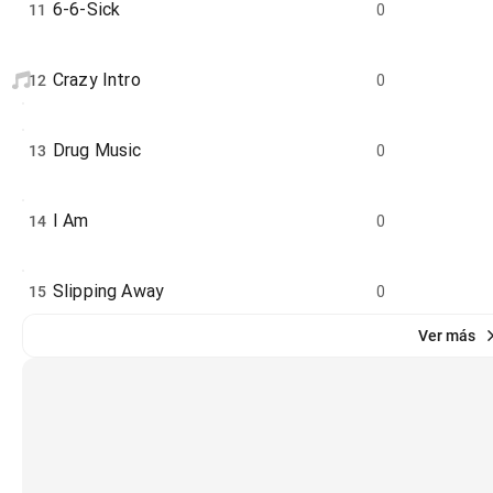
6-6-Sick
11
0
Crazy Intro
12
0
Drug Music
13
0
I Am
14
0
Slipping Away
15
0
Ver más