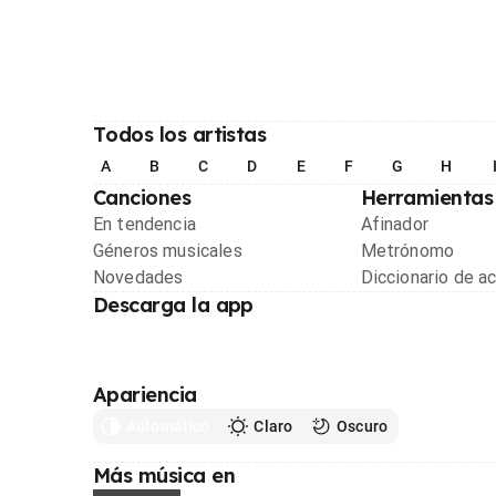
Todos los artistas
A
B
C
D
E
F
G
H
Canciones
Herramientas
En tendencia
Afinador
Géneros musicales
Metrónomo
Novedades
Diccionario de a
Descarga la app
Apariencia
Automático
Claro
Oscuro
Más música en