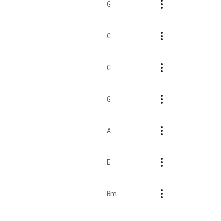
G
C
C
G
A
E
Bm