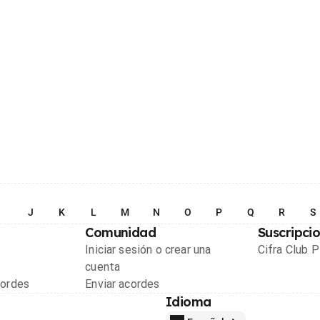
I
J
K
L
M
N
O
P
Q
R
S
Comunidad
Suscripci
Iniciar sesión o crear una
Cifra Club 
cuenta
cordes
Enviar acordes
Idioma