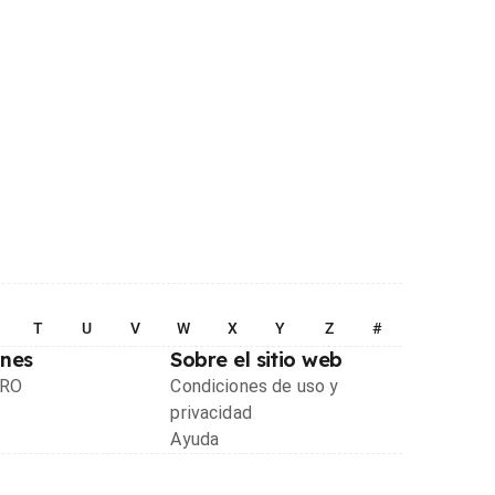
T
U
V
W
X
Y
Z
#
ones
Sobre el sitio web
PRO
Condiciones de uso y
privacidad
Ayuda