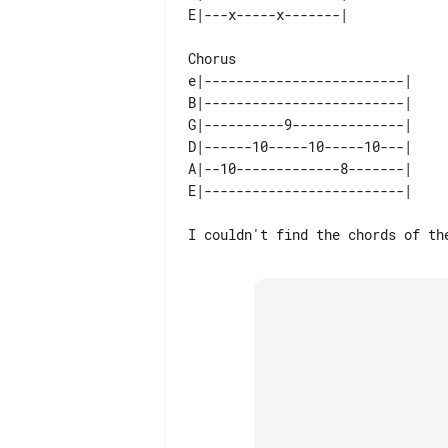
e|-------------------------| 

B|-------------------------| 

G|----------9--------------| 

D|------10-----10-----10---| 

A|--10-------------8-------| 
