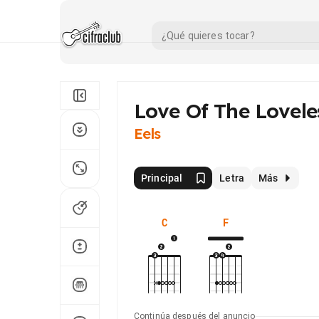
Love Of The Lovele
Eels
Principal
Letra
Más
C
F
Continúa después del anuncio