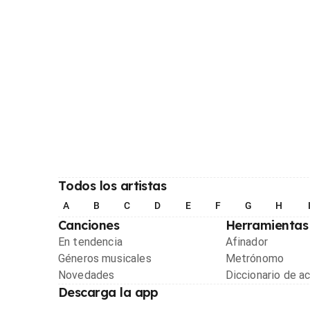
Todos los artistas
A
B
C
D
E
F
G
H
Canciones
Herramientas
En tendencia
Afinador
Géneros musicales
Metrónomo
Novedades
Diccionario de a
Descarga la app