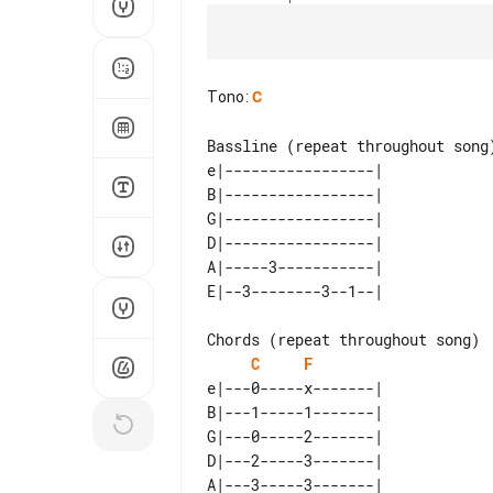
Tono
:
C
e|-----------------| 

B|-----------------| 

G|-----------------| 

D|-----------------| 

A|-----3-----------| 

Chords (repeat throughout song)

C
F
e|---0-----x-------| 

B|---1-----1-------| 

G|---0-----2-------| 

D|---2-----3-------| 

A|---3-----3-------| 
