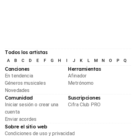
Todos los artistas
A
B
C
D
E
F
G
H
I
J
K
L
M
N
O
P
Q
R
Canciones
Herramientas
En tendencia
Afinador
Géneros musicales
Metrónomo
Novedades
Comunidad
Suscripciones
Iniciar sesión o crear una
Cifra Club PRO
cuenta
Enviar acordes
Sobre el sitio web
Condiciones de uso y privacidad