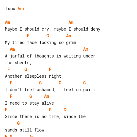
Tono
:
Am
Am
Am
F
G
Am
Am
Am
A jarful of thoughts is waiting under 

F
G
F
F
G
C
G
F
G
Am
F
G
C
G
F
G
Am