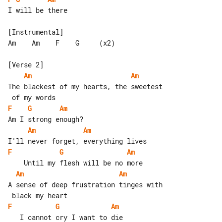
I will be there

[Instrumental]

Am    Am    F    G     (x2)

Am
Am
The blackest of my hearts, the sweetest

F
G
Am
Am
Am
F
G
Am
Am
Am
A sense of deep frustration tinges with

F
G
Am