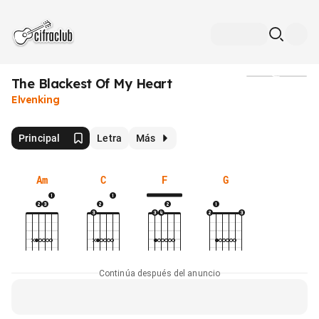
The Blackest Of My Heart
Medios
Elvenking
Principal
Letra
Más
Am
C
F
G
Continúa después del anuncio