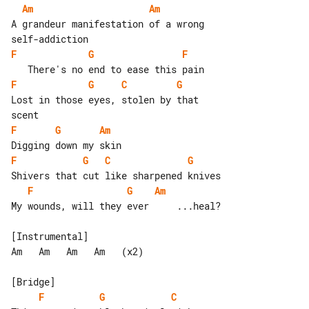
Am
Am
A grandeur manifestation of a wrong 

F
G
F
F
G
C
G
Lost in those eyes, stolen by that 

F
G
Am
F
G
C
G
F
G
Am
My wounds, will they ever     ...heal?

[Instrumental]

Am   Am   Am   Am   (x2)

F
G
C