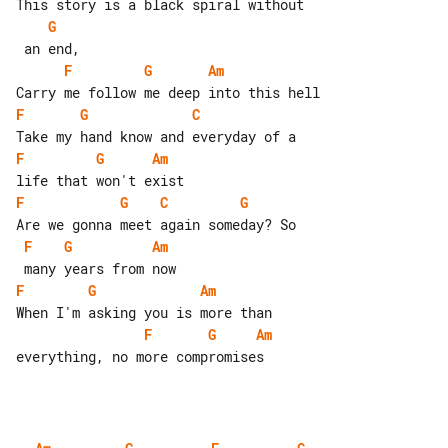
G
F
G
Am
F
G
C
F
G
Am
F
G
C
G
F
G
Am
F
G
Am
F
G
Am
everything, no more compromises
