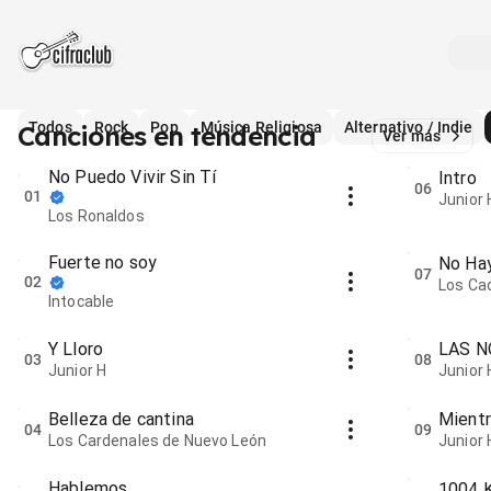
Todos
Rock
Pop
Música Religiosa
Alternativo / Indie
Canciones en tendencia
Ver más
No Puedo Vivir Sin Tí
Intro
06
01
Junior 
Los Ronaldos
Fuerte no soy
No Ha
07
02
Los Ca
Intocable
Y Lloro
LAS 
03
08
Junior H
Junior 
Belleza de cantina
Mient
04
09
Los Cardenales de Nuevo León
Junior 
Hablemos
1004 