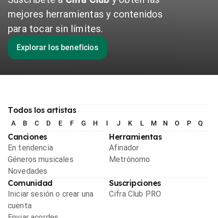
mejores herramientas y contenidos
para tocar sin límites.
Explorar los beneficios
Todos los artistas
A
B
C
D
E
F
G
H
I
J
K
L
M
N
O
P
Q
R
Canciones
Herramientas
En tendencia
Afinador
Géneros musicales
Metrónomo
Novedades
Comunidad
Suscripciones
Iniciar sesión o crear una
Cifra Club PRO
cuenta
Enviar acordes