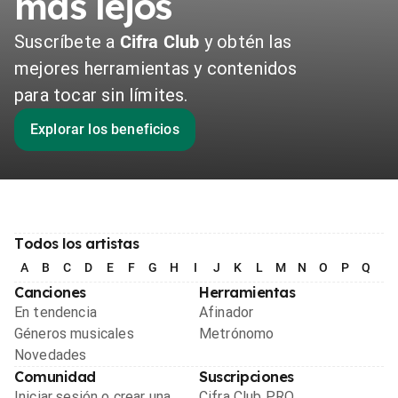
más lejos
Suscríbete a
Cifra Club
y obtén las
mejores herramientas y contenidos
para tocar sin límites.
Explorar los beneficios
Todos los artistas
A
B
C
D
E
F
G
H
I
J
K
L
M
N
O
P
Q
R
Canciones
Herramientas
En tendencia
Afinador
Géneros musicales
Metrónomo
Novedades
Comunidad
Suscripciones
Iniciar sesión o crear una
Cifra Club PRO