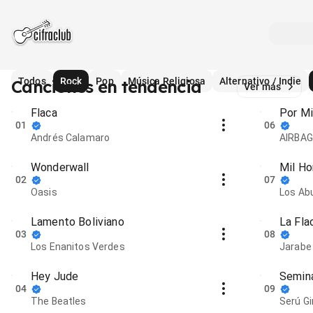
Todos
Rock
Pop
Música Religiosa
Alternativo / Indie
Canciones en tendencia
Ver más
Flaca
Por Mi
01
06
Andrés Calamaro
AIRBAG
Wonderwall
Mil Ho
02
07
Oasis
Los Ab
Lamento Boliviano
La Fla
03
08
Los Enanitos Verdes
Jarabe
Hey Jude
Semin
04
09
The Beatles
Serú Gi