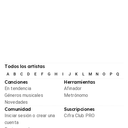
Todos los artistas
A
B
C
D
E
F
G
H
I
J
K
L
M
N
O
P
Q
R
Canciones
Herramientas
En tendencia
Afinador
Géneros musicales
Metrónomo
Novedades
Comunidad
Suscripciones
Iniciar sesión o crear una
Cifra Club PRO
cuenta