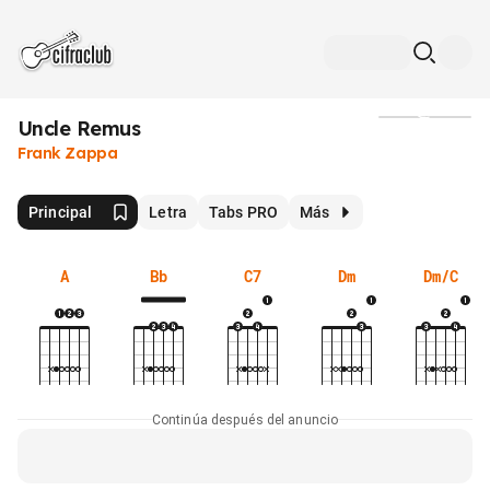
Uncle Remus
Medios
Frank Zappa
Principal
Letra
Tabs PRO
Más
A
Bb
C7
Dm
Dm/C
Continúa después del anuncio