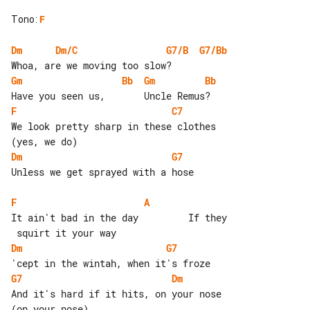
Tono
:
F
Dm
Dm/C
G7/B
G7/Bb
Gm
Bb
Gm
Bb
F
C7
We look pretty sharp in these clothes 

Dm
G7
Unless we get sprayed with a hose

F
A
It ain't bad in the day         If they

Dm
G7
G7
Dm
And it's hard if it hits, on your nose 

(on your nose)
