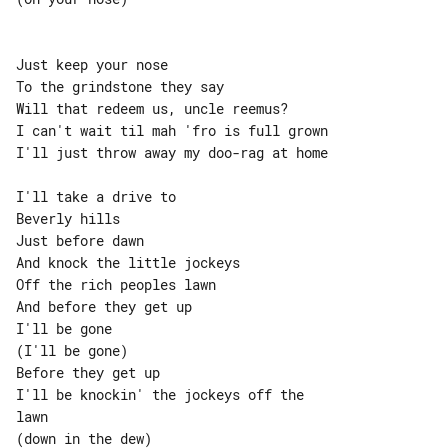
Just keep your nose

To the grindstone they say

Will that redeem us, uncle reemus?

I can't wait til mah 'fro is full grown

I'll just throw away my doo-rag at home

I'll take a drive to

Beverly hills

Just before dawn

And knock the little jockeys

Off the rich peoples lawn

And before they get up

I'll be gone

(I'll be gone)

Before they get up

I'll be knockin' the jockeys off the 

lawn
