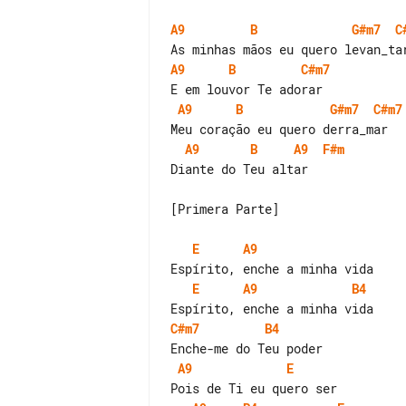
A9
B
G#m7
C
A9
B
C#m7
A9
B
G#m7
C#m7
A9
B
A9
F#m
Diante do Teu altar

[Primera Parte]

E
A9
E
A9
B4
C#m7
B4
A9
E