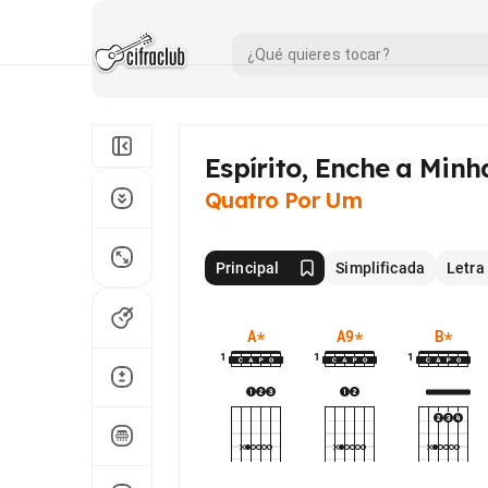
Espírito, Enche a Minh
Quatro Por Um
Principal
Simplificada
Letra
A
*
A9
*
B
*
1
1
1