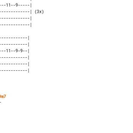
--11--9-----|      

------------| (3x) 

------------|      

-----------| 

-----------| 

--11--9-9--| 

-----------| 

-----------| 

#m7