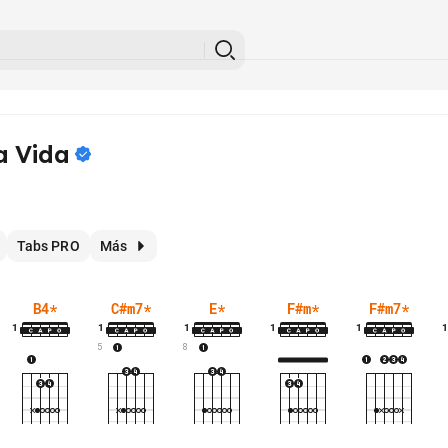
a
Vida
Tabs PRO
Más
B4
*
C#m7
*
E
*
F#m
*
F#m7
*
1
1
1
1
1
1
5
8