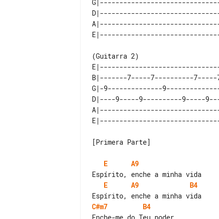
G|-------------------------------
D|-------------------------------
A|-------------------------------
E|-------------------------------
B|-------7-----7----------7-----7
G|-9--------------9--------------
D|----9-----9----------9-----9---
A|-------------------------------
[Primera Parte]

E
A9
E
A9
B4
C#m7
B4