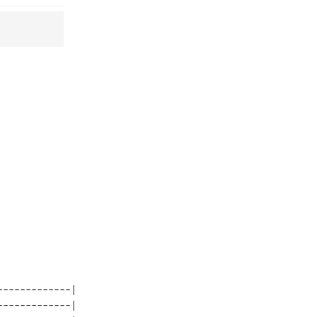
------------| 

------------| 
