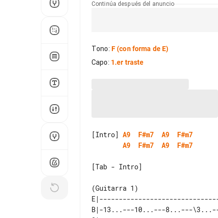
Continúa después del anuncio
Tono
:
F
(con forma de E)
Capo
:
1.er traste
[Intro] 
A9
F#m7
A9
F#m7
A9
F#m7
A9
F#m7
[Tab - Intro]

E|-------------------------------
B|-13...---10...---8...---\3...--