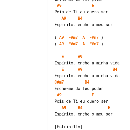
A9
E
A9
B4
Espírito, enche o meu ser

( 
A9
F#m7
A
F#m7
( 
A9
F#m7
A
F#m7
 )

E
A9
E
A9
B4
C#m7
B4
A9
E
A9
B4
E
Espírito, enche o meu ser

[Estribillo]
