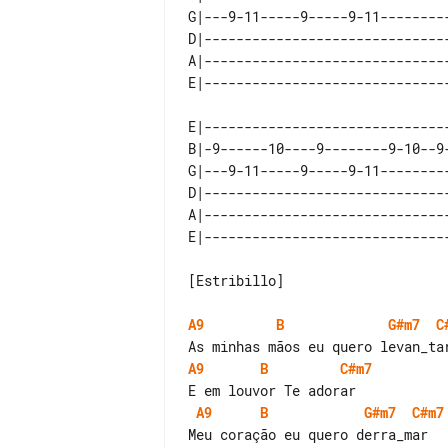
G|---9-11-----9-----9-11---------
D|-------------------------------
A|-------------------------------
E|-------------------------------
B|-9------10----9--------9-10--9-
G|---9-11-----9-----9-11---------
D|-------------------------------
A|-------------------------------
[Estribillo]

A9
B
G#m7
C
A9
B
C#m7
A9
B
G#m7
C#m7