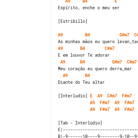
A9
B4
E
Espírito, enche o meu ser

[Estribillo]

A9
B4
G#m7
C
A9
B4
C#m7
A9
B4
G#m7
C#m7
A9
B4
Diante do Teu altar

[Interludio] 
E
A9
C#m7
F#m7
A9
F#m7
A9
F#m7
A9
F#m7
A9
F#m7
[Tab - Interlúdio]

E|-------------------------------
B|-9------10----9--------9-10--9-