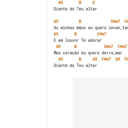
A9
B
E
Diante do Teu altar

A9
B
G#m7
C
A9
B
C#m7
A9
B
G#m7
C#m7
A9
B
A9
F#m7
A9
F