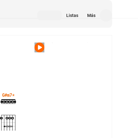
Listas
Más
Medios
G#m7
*