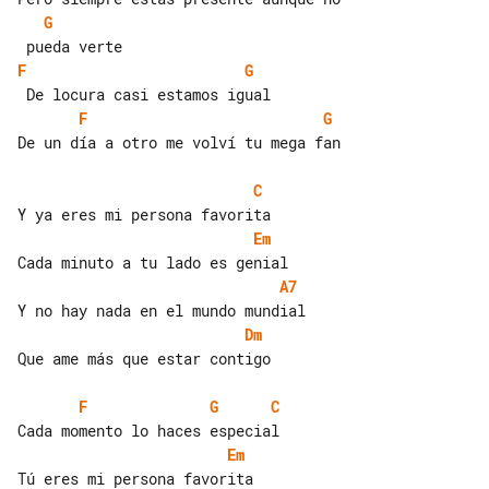
G
F
G
F
G
De un día a otro me volví tu mega fan

C
Em
A7
Dm
Que ame más que estar contigo

F
G
C
Em