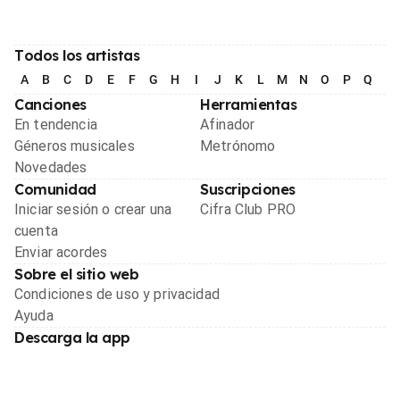
Todos los artistas
A
B
C
D
E
F
G
H
I
J
K
L
M
N
O
P
Q
R
Canciones
Herramientas
En tendencia
Afinador
Géneros musicales
Metrónomo
Novedades
Comunidad
Suscripciones
Iniciar sesión o crear una
Cifra Club PRO
cuenta
Enviar acordes
Sobre el sitio web
Condiciones de uso y privacidad
Ayuda
Descarga la app