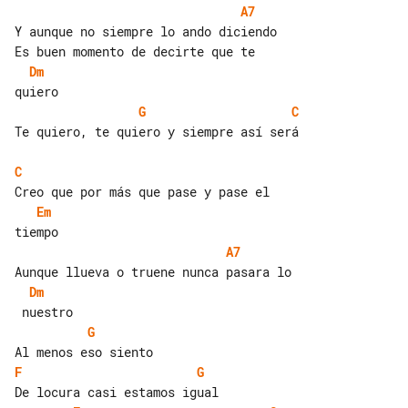
A7
Dm
G
C
Te quiero, te quiero y siempre así será

C
Em
A7
Dm
G
F
G