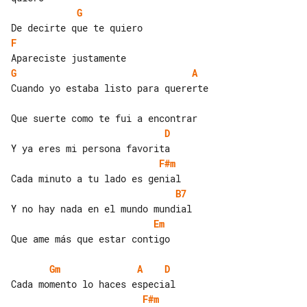
G
F
G
A
Cuando yo estaba listo para quererte

D
F#m
B7
Em
Que ame más que estar contigo

Gm
A
D
F#m