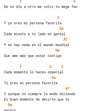
F
G
De un día a otro me volví tu mega fan

C
Em
A7
Dm
Que ame más que estar contigo

F
G
C
Em
A7
Y aunque no siempre lo ando diciendo

Dm