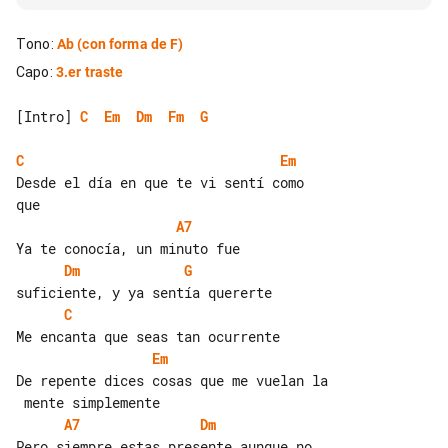
Tono
:
Ab
(con forma de F)
Capo
:
3.er traste
[Intro] 
C
Em
Dm
Fm
G
C
Em
Desde el día en que te vi sentí como 

A7
Dm
G
C
Em
De repente dices cosas que me vuelan la

A7
Dm