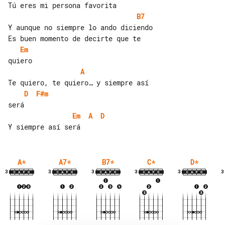
B7
Y aunque no siempre lo ando diciendo

Em
A
D
F#m
Em
A
D
A
*
A7
*
B7
*
C
*
D
*
3
3
3
3
3
3