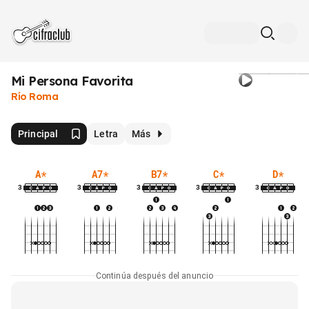
Mi Persona Favorita
Río Roma
Principal
Letra
Más
A
*
A7
*
B7
*
C
*
D
*
3
3
3
3
3
Continúa después del anuncio