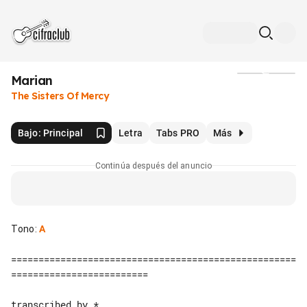
Marian
Medios
The Sisters Of Mercy
Bajo: Principal
Letra
Tabs PRO
Más
Continúa después del anuncio
Tono
:
A
====================================================
=========================

transcribed by *
