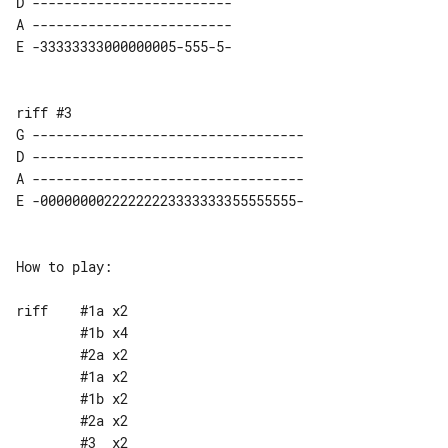
D -------------------------

A -------------------------

E -33333333000000005-555-5-

riff #3

G ----------------------------------

D ----------------------------------

A ----------------------------------

E -00000000222222223333333355555555-

How to play:

riff	#1a x2

	#1b x4

	#2a x2

	#1a x2

	#1b x2

	#2a x2

	#3  x2
