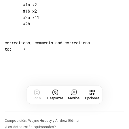
	#1a x2

	#1b x2

	#2a x11

	#2b

corrections, comments and corrections 

to:	*

Tono
Desplazar
Medios
Opciones
Composición
:
Wayne Hussey y Andrew Eldritch
¿Los datos están equivocados?