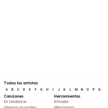
Todos los artistas
A
B
C
D
E
F
G
H
I
J
K
L
M
N
O
P
Q
R
Canciones
Herramientas
En tendencia
Afinador
Géneros musicales
Metrónomo