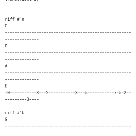
riff #1a

G 

----------------------------------------------------
--------------

D 

----------------------------------------------------
--------------

A 

----------------------------------------------------
--------------

E 

-0-----------3---2-----------3---5-----------7-5-2--
---------3----

riff #1b

G 

----------------------------------------------------
--------------
