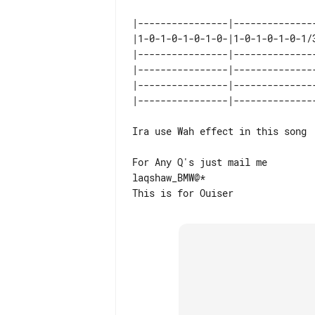
|----------------|--------------
|1-0-1-0-1-0-1-0-|1-0-1-0-1-0-1/
|----------------|--------------
|----------------|--------------
|----------------|--------------
Ira use Wah effect in this song

For Any Q's just mail me

laqshaw_BMW@*
