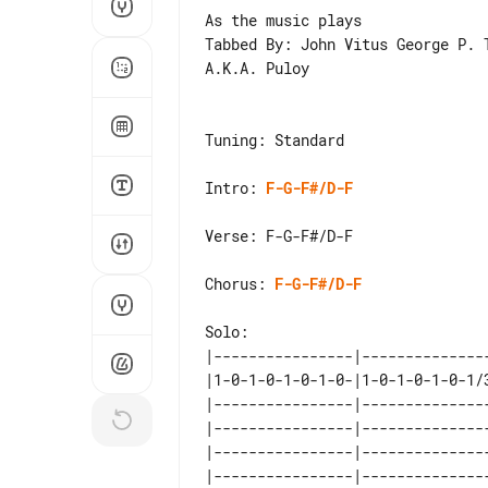
As the music plays

Tabbed By: John Vitus George P. T
A.K.A. Puloy

Tuning: Standard

Intro: 
F-G-F#/D-F
Verse: F-G-F#/D-F

Chorus: 
F-G-F#/D-F
Solo:

|----------------|--------------
|1-0-1-0-1-0-1-0-|1-0-1-0-1-0-1/
|----------------|--------------
|----------------|--------------
|----------------|--------------