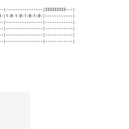
--|----------------|333333333---| 

3-|1-0-1-0-1-0-1-0-|------------| 

--|----------------|------------| 

--|----------------|------------| 

--|----------------|------------| 
