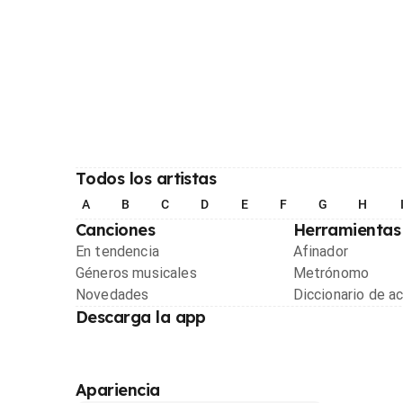
Todos los artistas
A
B
C
D
E
F
G
H
Canciones
Herramientas
En tendencia
Afinador
Géneros musicales
Metrónomo
Novedades
Diccionario de a
Descarga la app
Apariencia