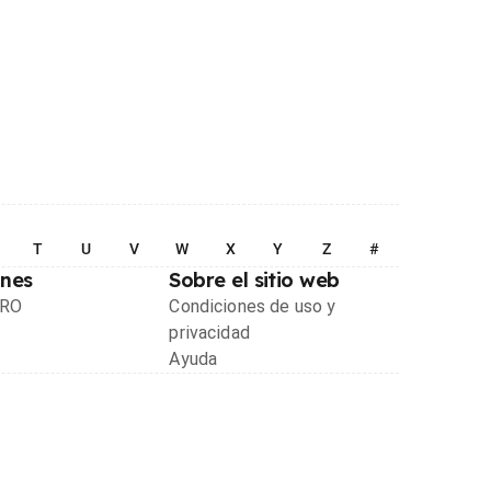
T
U
V
W
X
Y
Z
#
ones
Sobre el sitio web
PRO
Condiciones de uso y
privacidad
Ayuda