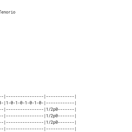
enorio

--|----------------|------------|             

3-|1-0-1-0-1-0-1-0-|------------|             

--|----------------|1/2p0-------|             

--|----------------|1/2p0-------|             

--|----------------|1/2p0-------|             
