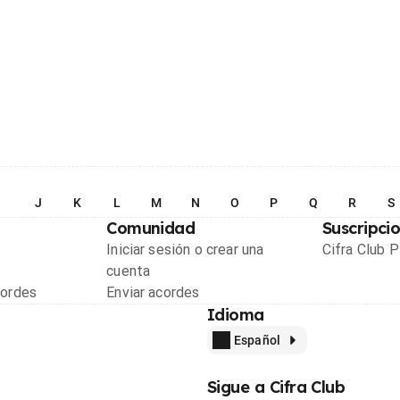
I
J
K
L
M
N
O
P
Q
R
S
Comunidad
Suscripci
Iniciar sesión o crear una
Cifra Club 
cuenta
cordes
Enviar acordes
Idioma
Español
Sigue a Cifra Club