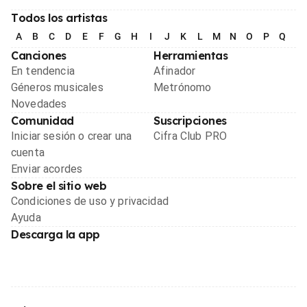
Todos los artistas
A
B
C
D
E
F
G
H
I
J
K
L
M
N
O
P
Q
R
Canciones
Herramientas
En tendencia
Afinador
Géneros musicales
Metrónomo
Novedades
Comunidad
Suscripciones
Iniciar sesión o crear una
Cifra Club PRO
cuenta
Enviar acordes
Sobre el sitio web
Condiciones de uso y privacidad
Ayuda
Descarga la app