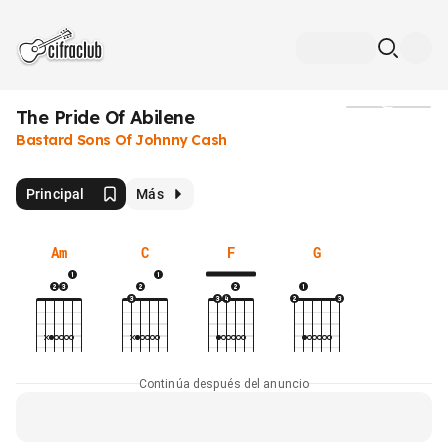
The Pride Of Abilene
Medios
Bastard Sons Of Johnny Cash
Principal
Más
Am
C
F
G
Continúa después del anuncio