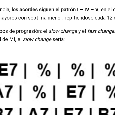
ncia,
los acordes siguen el patrón I – IV – V
, en el
mayores con séptima menor, repitiéndose cada 12
ipos de progresión: el
slow change
y el
fast change
d de Mi, el
slow change
sería: