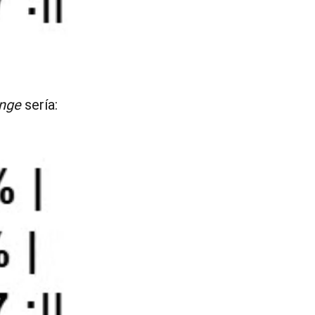
ange
sería: