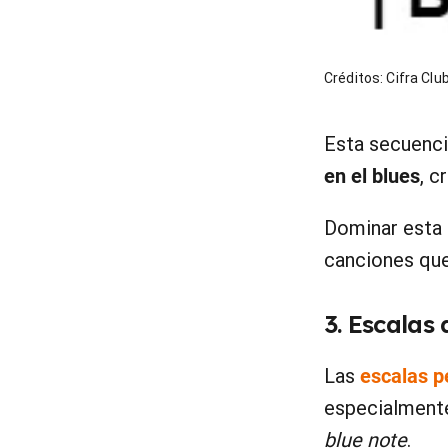
Créditos: Cifra Clu
Esta secuenc
en el blues
, c
Dominar esta 
canciones que
3. Escalas
Las
escalas p
especialmente
blue note
.