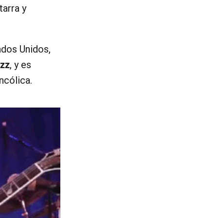
arra y
ados Unidos,
azz
, y es
ncólica.