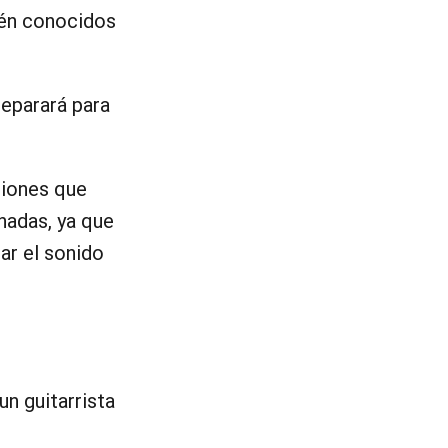
én conocidos
reparará para
siones que
nadas, ya que
iar el sonido
n guitarrista