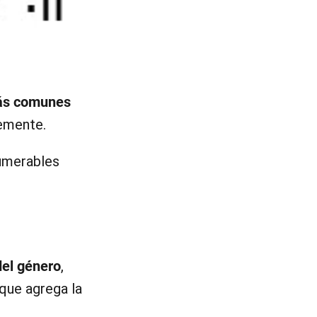
más comunes
temente.
numerables
del género
,
que agrega la