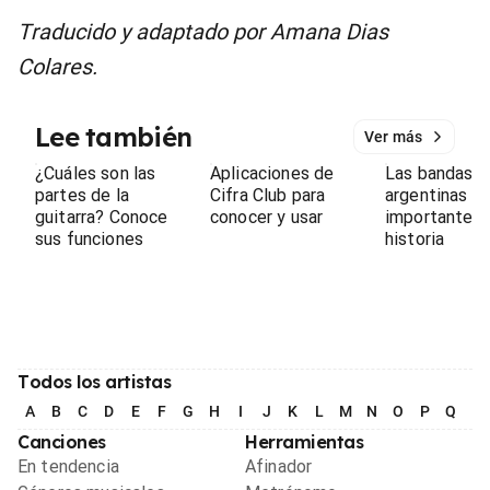
Traducido y adaptado por Amana Dias
Colares.
Lee también
Ver más
¿Cuáles son las
Aplicaciones de
Las bandas d
partes de la
Cifra Club para
argentinas m
guitarra? Conoce
conocer y usar
importantes 
sus funciones
historia
Todos los artistas
A
B
C
D
E
F
G
H
I
J
K
L
M
N
O
P
Q
R
Canciones
Herramientas
En tendencia
Afinador