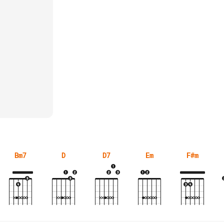
Bm7
D
D7
Em
F#m