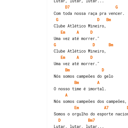
D7
G
G
D
Bm
Em
A
D
G
D
Bm
Em
A
D
Bm
D
Bm
A
A
Em
A7
D
Bm7