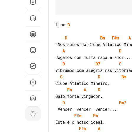
Tono
:
D
D
Bm
F#m
A
A
D
D
D7
G
G
D
Bm
Em
A
D
D
Bm7
F#m
Em
F#m
A