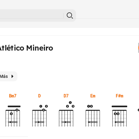
Atlético Mineiro
Más
Bm7
D
D7
Em
F#m