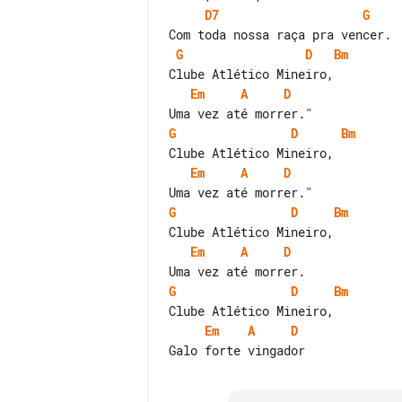
D7
G
G
D
Bm
Em
A
D
G
D
Bm
Em
A
D
G
D
Bm
Em
A
D
G
D
Bm
Em
A
D