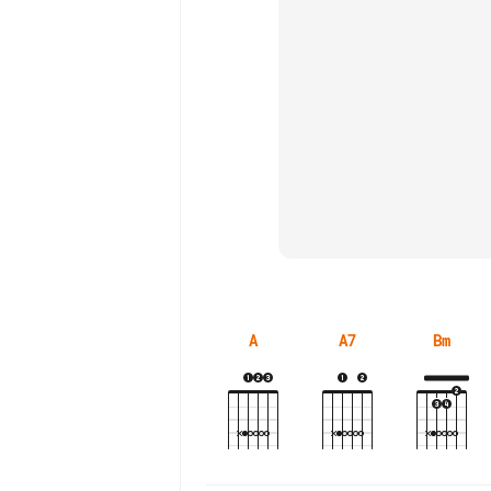
A
A7
Bm