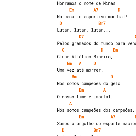
Em
A7
D
D
Bm7
D7
G
D
Bm
Em
A
D
Bm
D
Bm
A
A
Em
A7
D
Bm7