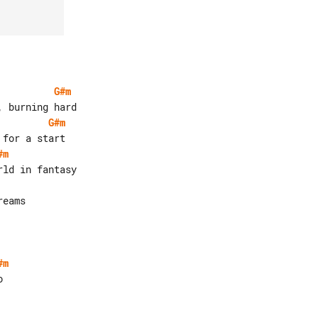
G#m
G#m
#m
eams

#m