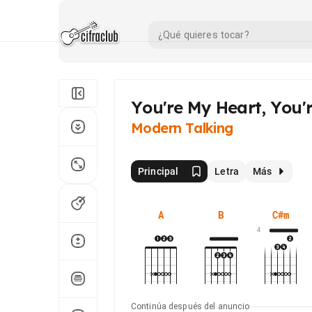
You're My Heart, You'
Modern Talking
Principal
Letra
Más
A
B
C#m
4
Continúa después del anuncio