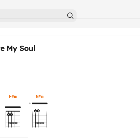
re My Soul
F#m
G#m
4