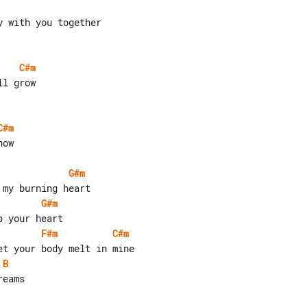
C#m
C#m
ow

G#m
G#m
F#m
C#m
B