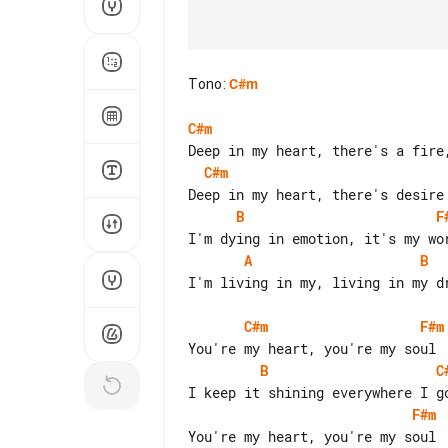
Tono
:
C#m
C#m
C#m
B
F
A
B
I'm living in my, living in my dr
C#m
F#m
B
C
F#m