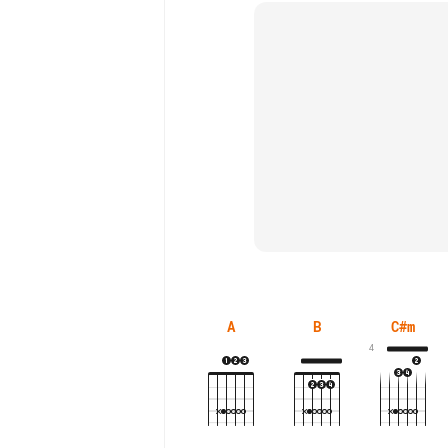
A
B
C#m
4