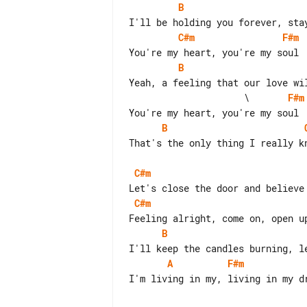
B
C#m
F#m
B
                     \       
F#m
B
That's the only thing I really kn
C#m
C#m
B
A
F#m