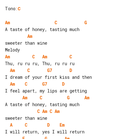
Tono
:
C
Am
C
G
Am
sweeter than wine

Am
C
Am
C
Am
C
G7
D
Am
C
G7
D
Am
C
G
Am
C
Am
C
Am
A
C
D
Em
F
G
Am