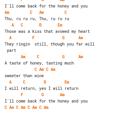
Am
C
Am
C
A
C
D
Em
A
F
G
Am
They ringin  still, though you far will

Am
C
G
Am
C
Am
C
Am
A
C
D
Em
F
G
Am
C
Am
C
Am
C
Am
C
Am