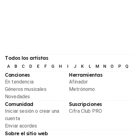
Todos los artistas
A
B
C
D
E
F
G
H
I
J
K
L
M
N
O
P
Q
R
Canciones
Herramientas
En tendencia
Afinador
Géneros musicales
Metrónomo
Novedades
Comunidad
Suscripciones
Iniciar sesión o crear una
Cifra Club PRO
cuenta
Enviar acordes
Sobre el sitio web