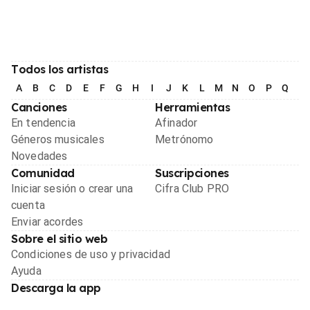
Todos los artistas
A
B
C
D
E
F
G
H
I
J
K
L
M
N
O
P
Q
R
Canciones
Herramientas
En tendencia
Afinador
Géneros musicales
Metrónomo
Novedades
Comunidad
Suscripciones
Iniciar sesión o crear una
Cifra Club PRO
cuenta
Enviar acordes
Sobre el sitio web
Condiciones de uso y privacidad
Ayuda
Descarga la app