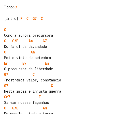
Tono
:
C
[Intro] 
F
C
G7
C
C
C
G/B
Am
G7
C
Am
Em
B7
Em
G7
C
G7
C
Gm7
F
C
G/B
Am