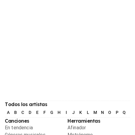
Todos los artistas
A
B
C
D
E
F
G
H
I
J
K
L
M
N
O
P
Q
R
Canciones
Herramientas
En tendencia
Afinador
Géneros musicales
Metrónomo