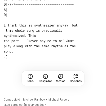
D|-7-7-------------------------------

A|-----------------------------------

I think this is synthesizer anyway, but

 this whole song is practically 

synthesized. This

the part... "Never say no to me" Just 

play along with the same rhythm as the 

song.

Tono
Desplazar
Medios
Opciones
Composición
:
Michael Rainbow y Michael Falcore
¿Los datos están equivocados?