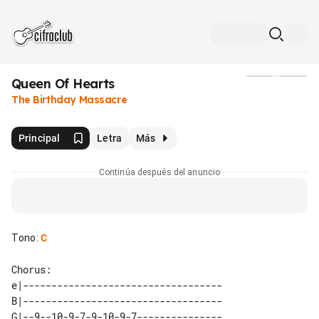
Queen Of Hearts
Medios
The Birthday Massacre
Principal
Letra
Más
Continúa después del anuncio
Tono
:
C
Chorus:

e|-----------------------------------

B|-----------------------------------

G|--9--10-9-7-9-10-9-7---------------
